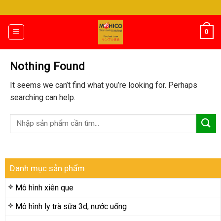
Skip
to
content
0
Nothing Found
It seems we can’t find what you’re looking for. Perhaps
searching can help.
Danh mục sản phẩm
Mô hình xiên que
Mô hình ly trà sữa 3d, nước uống